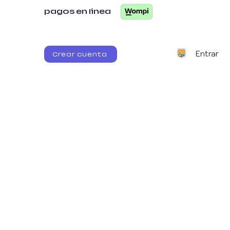
pagos en linea
Entrar
Crear cuenta
itaria
G. Documental
PFC
S