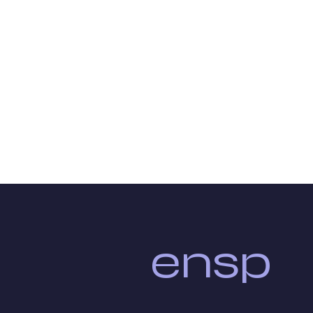
ÁCTANOS
 No. 11A – 43
ensp
o La Ladera
Cauca, Colombia