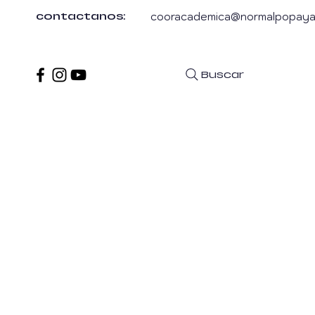
cooracademica@normalpopaya
contactanos:
Buscar
Inicio
Acerca de
G. Direc