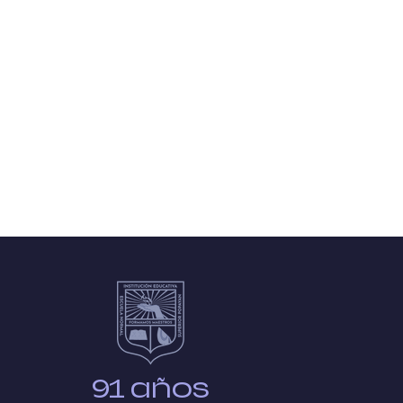
NAVEGA
RÁPI
Acerca de
G. Académica
G. Ad. y Financ
91 años
G. Directiva