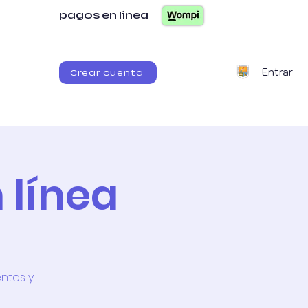
pagos en linea
Entrar
Crear cuenta
itaria
G. Documental
PFC
 línea
entos y