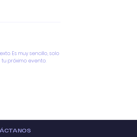
xto. Es muy sencillo, solo 
 tu próximo evento.
ÁCTANOS