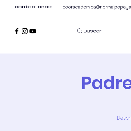
cooracademica@normalpopaya
contactanos:
Buscar
Inicio
Acerca de
G. Direc
Padre
Descri