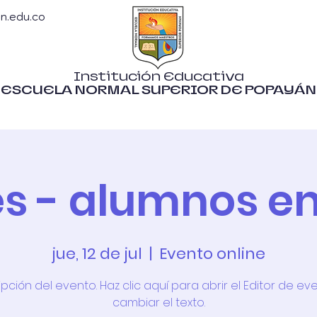
n.edu.co
Institución Educativa
ESCUELA NORMAL SUPERIOR DE POPAYÁN
tiva
G. Academica
G. Ad. y Financiera
G. Comun
s - alumnos en
jue, 12 de jul
  |  
Evento online
pción del evento. Haz clic aquí para abrir el Editor de ev
cambiar el texto.